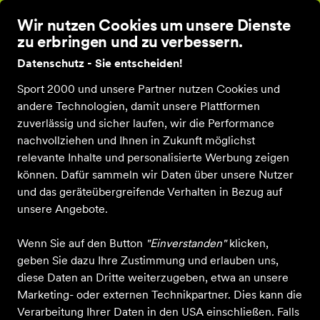
Wir nutzen Cookies um unsere Dienste
zu erbringen und zu verbessern.
Datenschutz - Sie entscheiden!
Sport 2000 und unsere Partner nutzen Cookies und
Einkaufen bei sportmarkenoutlet
Kleidung
Bademode
andere Technologien, damit unsere Plattformen
Bademode
zuverlässig und sicher laufen, wir die Performance
nachvollziehen und Ihnen in Zukunft möglichst
relevante Inhalte und personalisierte Werbung zeigen
ALLE FILTER
können. Dafür sammeln wir Daten über unsere Nutzer
und das geräteübergreifende Verhalten in Bezug auf
unsere Angebote.
Farbe
Sportart
Größe
Altersgruppe
M
Wenn Sie auf den Button
"Einverstanden"
klicken,
geben Sie dazu Ihre Zustimmung und erlauben uns,
80 Produkte
diese Daten an Dritte weiterzugeben, etwa an unsere
Marketing- oder externen Technikpartner. Dies kann die
Verarbeitung Ihrer Daten in den USA einschließen. Falls