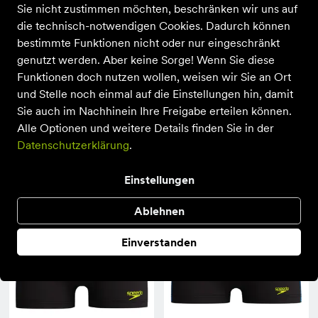
Sie nicht zustimmen möchten, beschränken wir uns auf
die technisch-notwendigen Cookies. Dadurch können
bestimmte Funktionen nicht oder nur eingeschränkt
genutzt werden. Aber keine Sorge! Wenn Sie diese
Funktionen doch nutzen wollen, weisen wir Sie an Ort
und Stelle noch einmal auf die Einstellungen hin, damit
Sie auch im Nachhinein Ihre Freigabe erteilen können.
Alle Optionen und weitere Details finden Sie in der
stuf
Speedo
Datenschutzerklärung
.
St. Tropez 5-L
Medley Logo Brief 7cm
24,95 €
30,00 €
Einstellungen
Ablehnen
Einverstanden