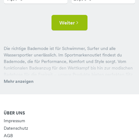
Weiter
Die richtige Bademode ist für Schwimmer, Surfer und alle
Wassersportler unerlässlich. Im Sportmarkenoutlet findest du
Bademode, die für Performance, Komfort und Style sorgt. Vom
funktionalen Badeanzug für den Wettkampf bis hin zur modischen
Badehose für die Freizeit – unsere Produkte bieten perfekten Sitz
und hohe Qualität. In unseren Filialen in Denkendorf und Roth
Mehr anzeigen
kannst du dir das passende Modell aussuchen und direkt
anprobieren.
ÜBER UNS
Impressum
Datenschutz
AGB